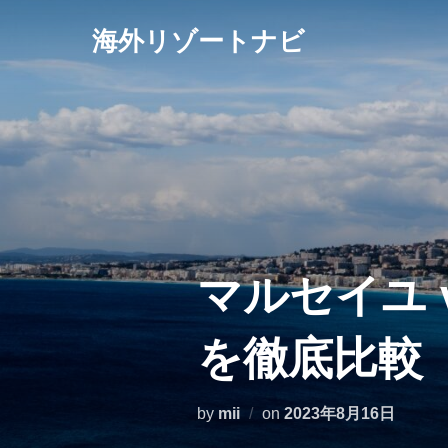
コ
海外リゾートナビ
ン
テ
ン
ツ
へ
ス
キ
ッ
プ
マルセイユ 
を徹底比較
投
by
mii
on
2023年8月16日
稿