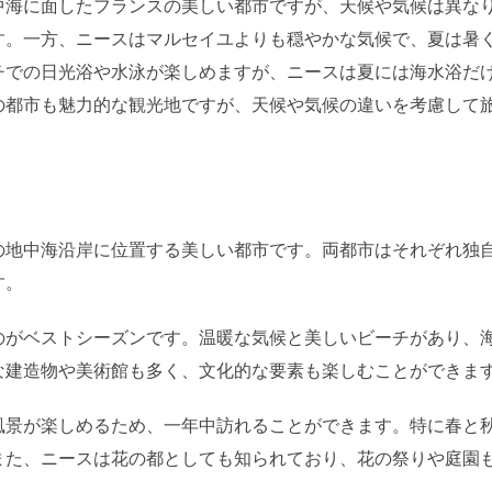
中海に面したフランスの美しい都市ですが、天候や気候は異な
す。一方、ニースはマルセイユよりも穏やかな気候で、夏は暑
チでの日光浴や水泳が楽しめますが、ニースは夏には海水浴だ
の都市も魅力的な観光地ですが、天候や気候の違いを考慮して
の地中海沿岸に位置する美しい都市です。両都市はそれぞれ独
す。
のがベストシーズンです。温暖な気候と美しいビーチがあり、
な建造物や美術館も多く、文化的な要素も楽しむことができま
風景が楽しめるため、一年中訪れることができます。特に春と
また、ニースは花の都としても知られており、花の祭りや庭園