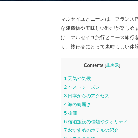
日:
マルセイユとニースは、フランス
な建造物や美味しい料理が楽しめ
は、マルセイユ旅行とニース旅行
り、旅行者にとって素晴らしい体
Contents
[
非表示
]
1
天気や気候
2
ベストシーズン
3
日本からのアクセス
4
海の綺麗さ
5
物価
6
宿泊施設の種類やクオリティ
7
おすすめのホテルの紹介