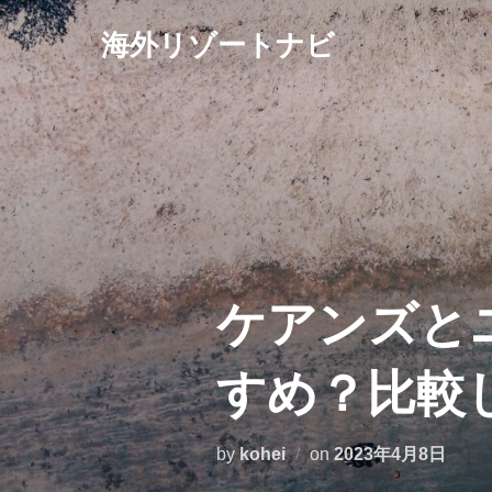
コ
海外リゾートナビ
ン
テ
ン
ツ
へ
ス
キ
ッ
プ
ケアンズと
すめ？比較
投
by
kohei
on
2023年4月8日
稿