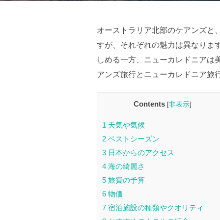
日:
オーストラリア北部のケアンズと
すが、それぞれの魅力は異なりま
しめる一方、ニューカレドニアは
アンズ旅行とニューカレドニア旅
Contents
[
非表示
]
1
天気や気候
2
ベストシーズン
3
日本からのアクセス
4
海の綺麗さ
5
旅費の予算
6
物価
7
宿泊施設の種類やクオリティ