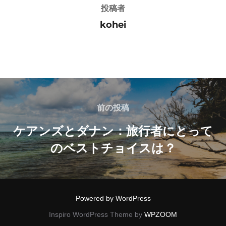
投稿者
kohei
投
稿
前
前の投稿
の
ナ
ケアンズとダナン：旅行者にとって
投
のベストチョイスは？
ビ
稿
ゲ
ー
Powered by WordPress
シ
Inspiro WordPress Theme by
WPZOOM