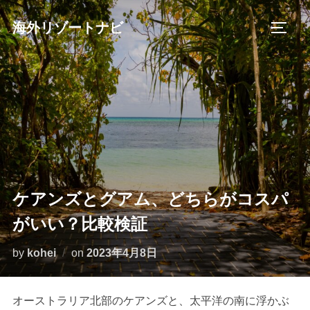
コ
海外リゾートナビ
ン
サイド
テ
ン
ツ
へ
ス
キ
ッ
プ
ケアンズとグアム、どちらがコスパ
がいい？比較検証
投
by
kohei
on
2023年4月8日
稿
日:
オーストラリア北部のケアンズと、太平洋の南に浮かぶ