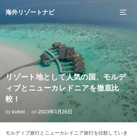
コ
海外リゾートナビ
ン
サイド
テ
ン
ツ
へ
ス
キ
ッ
リゾート地として人気の国、モルデ
プ
ィブとニューカレドニアを徹底比
較！
投
by
kohei
on
2023年3月26日
稿
日:
モルディブ旅行とニューカレドニア旅行を比較していき