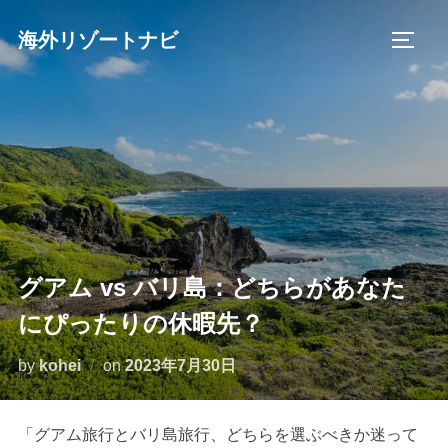
コ
海外リゾートナビ
ン
サイド
テ
ン
ツ
へ
ス
キ
ッ
プ
グアム vs バリ島：どちらがあなた
にぴったりの休暇先？
投
by
kohei
on
2023年7月30日
稿
日:
「グアム旅行とバリ島旅行、どちらを選ぶべきか迷って