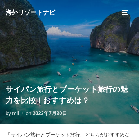
コ
海外リゾートナビ
ン
サイド
テ
ン
ツ
へ
ス
キ
ッ
プ
サイパン旅行とプーケット旅行の魅
力を比較！おすすめは？
投
by
mii
on
2023年7月30日
稿
日:
「サイパン旅行とプーケット旅行、どちらがおすすめな