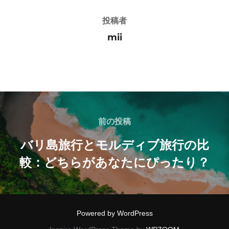
投稿者
mii
投
稿
前
前の投稿
の
ナ
バリ島旅行とモルディブ旅行の比
投
較：どちらがあなたにぴったり？
ビ
稿
ゲ
ー
Powered by WordPress