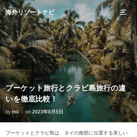
コ
海外リゾートナビ
ン
サイド
テ
ン
ツ
へ
ス
キ
ッ
プ
プーケット旅行とクラビ島旅行の違
いを徹底比較！
投
by
mii
on
2023年8月5日
稿
日:
プーケットとクラビ島は、タイの南部に位置する美しい