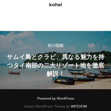
kohei
投
稿
前
前の投稿
の
ナ
サムイ島とクラビ、異なる魅力を持
投
つタイ南部の二大リゾート地を徹底
ビ
稿
解説！
ゲ
ー
シ
Powered by WordPress
Inspiro WordPress Theme by
WPZOOM
ョ