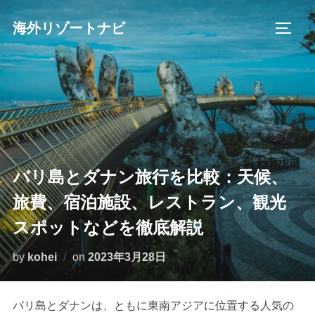
コ
海外リゾートナビ
ン
サイド
テ
ン
ツ
へ
ス
キ
ッ
バリ島とダナン旅行を比較：天候、
プ
旅費、宿泊施設、レストラン、観光
スポットなどを徹底解説
投
by
kohei
on
2023年3月28日
稿
日:
バリ島とダナンは、ともに東南アジアに位置する人気の